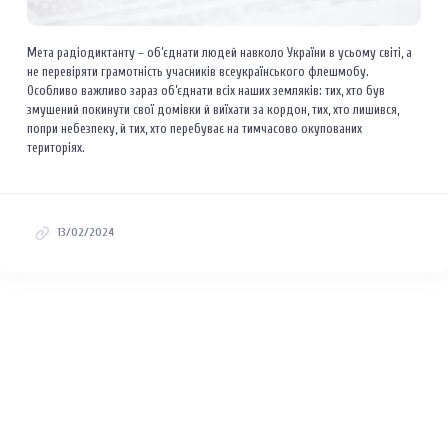
Мета радіодиктанту – об’єднати людей навколо України в усьому світі, а
не перевіряти грамотність учасників всеукраїнського флешмобу.
Особливо важливо зараз об’єднати всіх наших земляків: тих, хто був
змушений покинути свої домівки й виїхати за кордон, тих, хто лишився,
попри небезпеку, й тих, хто перебуває на тимчасово окупованих
територіях.
13/02/2024
Меню
Новини
Про заклад
Прозорість
Контакти