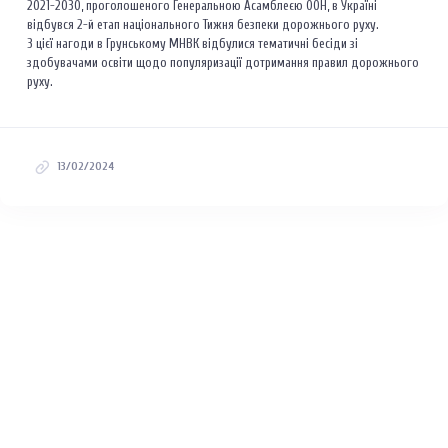
2021-2030, проголошеного Генеральною Асамблеєю ООН, в Україні
відбувся 2-й етап національного Тижня безпеки дорожнього руху.
З цієї нагоди в Грунському МНВК відбулися тематичні бесіди зі
здобувачами освіти щодо популяризації дотримання правил дорожнього
руху.
13/02/2024
Меню
Новини
Про заклад
Прозорість
Контакти
Графік роботи