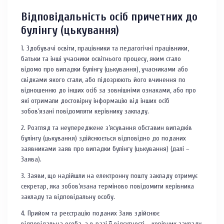
Відповідальність осіб причетних до
булінгу (цькування)
1. Здобувачі освіти, працівники та педагогічні працівники,
батьки та інші учасники освітнього процесу, яким стало
відомо про випадки булінгу (цькування), учасниками або
свідками якого стали, або підозрюють його вчинення по
відношенню до інших осіб за зовнішніми ознаками, або про
які отримали достовірну інформацію від інших осіб
зобов’язані повідомляти керівнику закладу.
2. Розгляд та неупереджене з’ясування обставин випадків
булінгу (цькування) здійснюється відповідно до поданих
заявниками заяв про випадки булінгу (цькування) (далі –
Заява).
3. Заяви, що надійшли на електронну пошту закладу отримує
секретар, яка зобов’язана терміново повідомити керівника
закладу та відповідальну особу.
4. Прийом та реєстрацію поданих Заяв здійснює
відповідальна особа, а в разі її відсутності – керівник закладу