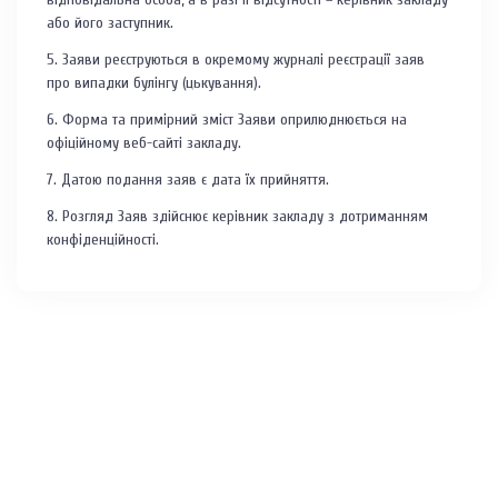
або його заступник.
5. Заяви реєструються в окремому журналі реєстрації заяв
про випадки булінгу (цькування).
6. Форма та примірний зміст Заяви оприлюднюється на
офіційному веб-сайті закладу.
7. Датою подання заяв є дата їх прийняття.
8. Розгляд Заяв здійснює керівник закладу з дотриманням
конфіденційності.
Меню
Новини
Про заклад
Прозорість