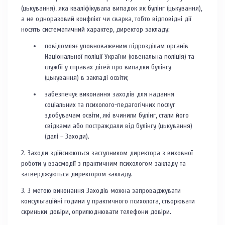
(цькування), яка кваліфікувала випадок як булінг (цькування),
а не одноразовий конфлікт чи сварка, тобто відповідні дії
носять систематичний характер, директор закладу:
повідомляє уповноваженим підрозділам органів
Національної поліції України (ювенальна поліція) та
службі у справах дітей про випадки булінгу
(цькування) в закладі освіти;
забезпечує виконання заходів для надання
соціальних та психолого-педагогічних послуг
здобувачам освіти, які вчинили булінг, стали його
свідками або постраждали від булінгу (цькування)
(далі – Заходи).
2. Заходи здійснюються заступником директора з виховної
роботи у взаємодії з практичним психологом закладу та
затверджуються директором закладу.
3. З метою виконання Заходів можна запроваджувати
консультаційні години у практичного психолога, створювати
скриньки довіри, оприлюднювати телефони довіри.